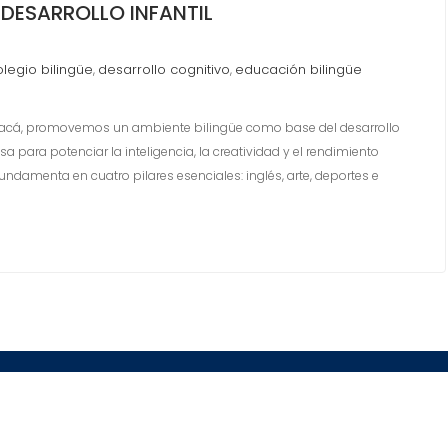
L DESARROLLO INFANTIL
olegio bilingüe
desarrollo cognitivo
educación bilingüe
,
,
oyacá, promovemos un ambiente bilingüe como base del desarrollo
sa para potenciar la inteligencia, la creatividad y el rendimiento
ndamenta en cuatro pilares esenciales: inglés, arte, deportes e
Montfort© 2024 Institución Educativa Montfort School
Resolución 10007 del 29 de octubre de 2024 de la Secretaria
de Educación de Boyacá