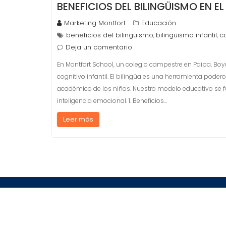
BENEFICIOS DEL BILINGÜISMO EN E
Marketing Montfort
Educación
beneficios del bilingüismo
bilingüismo infantil
c
,
,
Deja un comentario
En Montfort School, un colegio campestre en Paipa, B
cognitivo infantil. El bilingüa es una herramienta podero
académico de los niños. Nuestro modelo educativo se fu
inteligencia emocional. 1. Beneficios…
Leer más