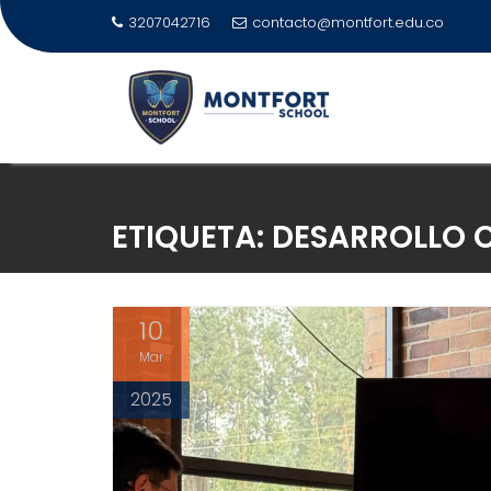
3207042716
contacto@montfort.edu.co
ETIQUETA:
DESARROLLO 
10
Mar
2025